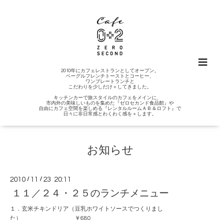
2010年にカフェレストランとしてオープン。
ベーグルフレンチトーストとコーヒー、
ワンプレートランチと
こだわりを少しだけ＋してきました。
キッチンカーで旅スタイルのカフェをメインに、
市内外の美味しいものを集めた『ゼロセカンド食品館』や
自由にカフェ空間を楽しめる『レンタルルームＡＢ＆ロフト』で
日々に非日常感とわくわく感を＋します。
お知らせ
2010
/
11
/
23 20:11
１１／２４・２５のランチメニュー
１．玄米チキンドリア（豆乳ホワイトソースでつくりまし
た） ￥680