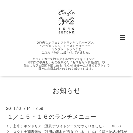
2010年にカフェレストランとしてオープン。
ベーグルフレンチトーストとコーヒー、
ワンプレートランチと
こだわりを少しだけ＋してきました。
キッチンカーで旅スタイルのカフェをメインに、
市内外の美味しいものを集めた『ゼロセカンド食品館』や
自由にカフェ空間を楽しめる『レンタルルームＡＢ＆ロフト』で
日々に非日常感とわくわく感を＋します。
お知らせ
2011
/
01
/
14 17:59
１／１５・１６のランチメニュー
１、玄米チキンドリア（豆乳ホワイトソースでつくりました）･･･￥680
２、スタミナ鶏塩雑炊（秋田の素材が活きている。にんにく塩の比内地鶏が