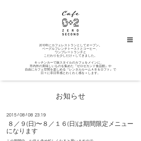
2010年にカフェレストランとしてオープン。
ベーグルフレンチトーストとコーヒー、
ワンプレートランチと
こだわりを少しだけ＋してきました。
キッチンカーで旅スタイルのカフェをメインに、
市内外の美味しいものを集めた『ゼロセカンド食品館』や
自由にカフェ空間を楽しめる『レンタルルームＡＢ＆ロフト』で
日々に非日常感とわくわく感を＋します。
お知らせ
2015
/
08
/
08 23:19
８／９(日)〜８／１６(日)は期間限定メニュー
になります