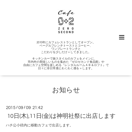
2010年にカフェレストランとしてオープン。
ベーグルフレンチトーストとコーヒー、
ワンプレートランチと
こだわりを少しだけ＋してきました。
キッチンカーで旅スタイルのカフェをメインに、
市内外の美味しいものを集めた『ゼロセカンド食品館』や
自由にカフェ空間を楽しめる『レンタルルームＡＢ＆ロフト』で
日々に非日常感とわくわく感を＋します。
お知らせ
2015
/
09
/
09 21:42
10日(木),11日(金)は神明社祭に出店します
ハチ公小径内に移動カフェで出店します。