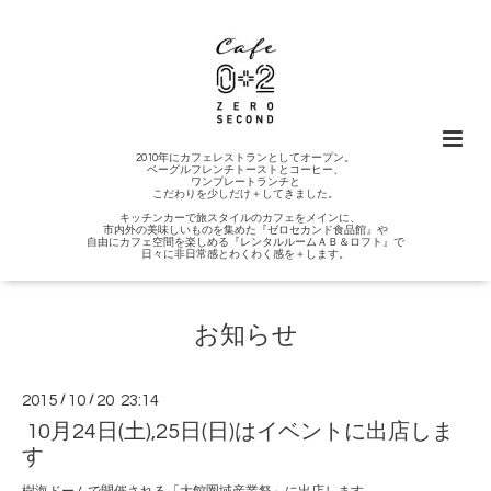
2010年にカフェレストランとしてオープン。
ベーグルフレンチトーストとコーヒー、
ワンプレートランチと
こだわりを少しだけ＋してきました。
キッチンカーで旅スタイルのカフェをメインに、
市内外の美味しいものを集めた『ゼロセカンド食品館』や
自由にカフェ空間を楽しめる『レンタルルームＡＢ＆ロフト』で
日々に非日常感とわくわく感を＋します。
お知らせ
2015
/
10
/
20 23:14
10月24日(土),25日(日)はイベントに出店しま
す