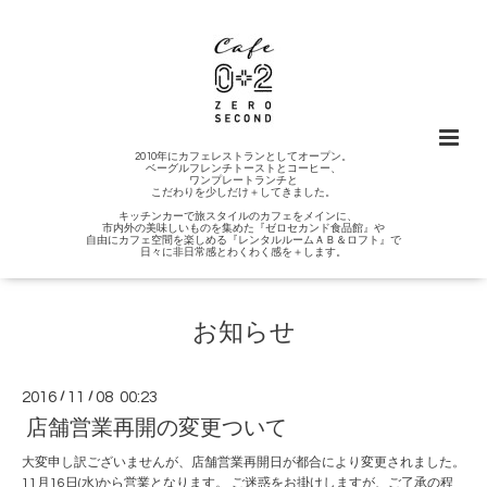
2010年にカフェレストランとしてオープン。
ベーグルフレンチトーストとコーヒー、
ワンプレートランチと
こだわりを少しだけ＋してきました。
キッチンカーで旅スタイルのカフェをメインに、
市内外の美味しいものを集めた『ゼロセカンド食品館』や
自由にカフェ空間を楽しめる『レンタルルームＡＢ＆ロフト』で
日々に非日常感とわくわく感を＋します。
お知らせ
2016
/
11
/
08 00:23
店舗営業再開の変更ついて
大変申し訳ございませんが、店舗営業再開日が都合により変更されました。
11月16日(水)から営業となります。 ご迷惑をお掛けしますが、ご了承の程