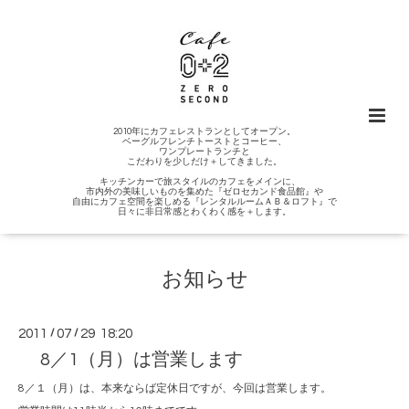
2010年にカフェレストランとしてオープン。
ベーグルフレンチトーストとコーヒー、
ワンプレートランチと
こだわりを少しだけ＋してきました。
キッチンカーで旅スタイルのカフェをメインに、
市内外の美味しいものを集めた『ゼロセカンド食品館』や
自由にカフェ空間を楽しめる『レンタルルームＡＢ＆ロフト』で
日々に非日常感とわくわく感を＋します。
お知らせ
2011
/
07
/
29 18:20
8／1（月）は営業します
8／１（月）は、本来ならば定休日ですが、今回は営業します。