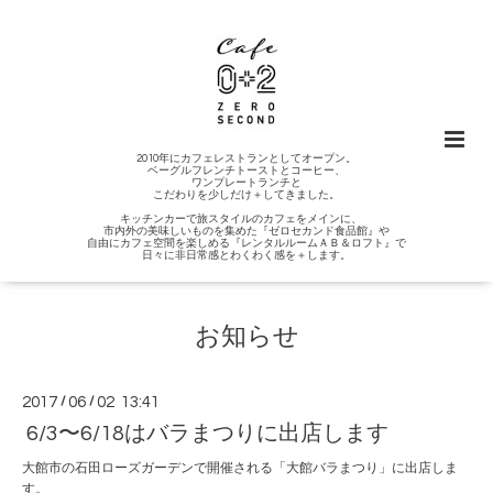
2010年にカフェレストランとしてオープン。
ベーグルフレンチトーストとコーヒー、
ワンプレートランチと
こだわりを少しだけ＋してきました。
キッチンカーで旅スタイルのカフェをメインに、
市内外の美味しいものを集めた『ゼロセカンド食品館』や
自由にカフェ空間を楽しめる『レンタルルームＡＢ＆ロフト』で
日々に非日常感とわくわく感を＋します。
お知らせ
2017
/
06
/
02 13:41
6/3〜6/18はバラまつりに出店します
大館市の石田ローズガーデンで開催される「大館バラまつり」に出店しま
す。