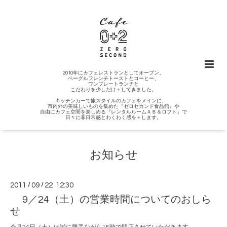
2010年にカフェレストランとしてオープン。
ベーグルフレンチトーストとコーヒー、
ワンプレートランチと
こだわりを少しだけ＋してきました。
キッチンカーで旅スタイルのカフェをメインに、
市内外の美味しいものを集めた『ゼロセカンド食品館』や
自由にカフェ空間を楽しめる『レンタルルームＡＢ＆ロフト』で
日々に非日常感とわくわく感を＋します。
お知らせ
2011
/
09
/
22 12:30
9／24（土）の営業時間についてのおしら
せ