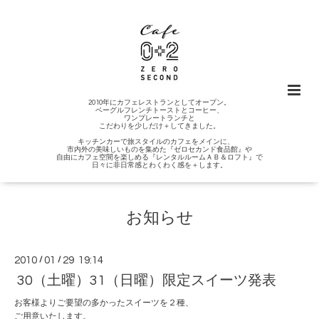
2010年にカフェレストランとしてオープン。
ベーグルフレンチトーストとコーヒー、
ワンプレートランチと
こだわりを少しだけ＋してきました。
キッチンカーで旅スタイルのカフェをメインに、
市内外の美味しいものを集めた『ゼロセカンド食品館』や
自由にカフェ空間を楽しめる『レンタルルームＡＢ＆ロフト』で
日々に非日常感とわくわく感を＋します。
お知らせ
2010
/
01
/
29 19:14
30（土曜）31（日曜）限定スイーツ発表
お客様よりご要望の多かったスイーツを２種、
ご用意いたします。