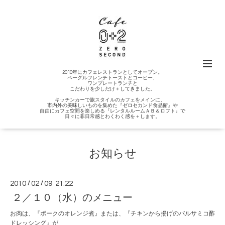
2010年にカフェレストランとしてオープン。
ベーグルフレンチトーストとコーヒー、
ワンプレートランチと
こだわりを少しだけ＋してきました。
キッチンカーで旅スタイルのカフェをメインに、
市内外の美味しいものを集めた『ゼロセカンド食品館』や
自由にカフェ空間を楽しめる『レンタルルームＡＢ＆ロフト』で
日々に非日常感とわくわく感を＋します。
お知らせ
2010
/
02
/
09 21:22
２／１０（水）のメニュー
お肉は、『ポークのオレンジ煮』または、『チキンから揚げのバルサミコ酢
ドレッシング』が