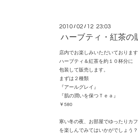
2010
02
12 23:03
/
/
ハーブティ・紅茶の
店内でお楽しみいただいております
ハーブティ＆紅茶を約１０杯分に
包装して販売します。
まずは２種類
『アールグレイ』
『肌の潤いを保つＴｅａ』
￥580
寒い冬の夜、お部屋でゆったりカフ
を楽しんでみてはいかがでしょう？