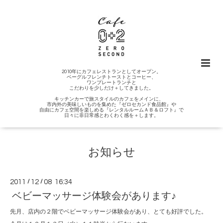
2010年にカフェレストランとしてオープン。
ベーグルフレンチトーストとコーヒー、
ワンプレートランチと
こだわりを少しだけ＋してきました。
キッチンカーで旅スタイルのカフェをメインに、
市内外の美味しいものを集めた『ゼロセカンド食品館』や
自由にカフェ空間を楽しめる『レンタルルームＡＢ＆ロフト』で
日々に非日常感とわくわく感を＋します。
お知らせ
2011
/
12
/
08 16:34
ベビーマッサージ体験会があります♪
先月、店内の２階でベビーマッサージ体験会があり、とても好評でした。