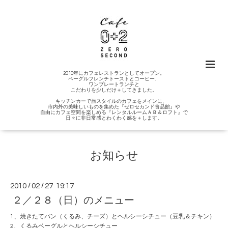
2010年にカフェレストランとしてオープン。
ベーグルフレンチトーストとコーヒー、
ワンプレートランチと
こだわりを少しだけ＋してきました。
キッチンカーで旅スタイルのカフェをメインに、
市内外の美味しいものを集めた『ゼロセカンド食品館』や
自由にカフェ空間を楽しめる『レンタルルームＡＢ＆ロフト』で
日々に非日常感とわくわく感を＋します。
お知らせ
2010
/
02
/
27 19:17
２／２８（日）のメニュー
1、焼きたてパン（くるみ、チーズ）とヘルシーシチュー（豆乳＆チキン）
2、くるみベーグルとヘルシーシチュー