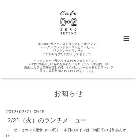
2010年にカフェレストランとしてオープン。
ベーグルフレンチトーストとコーヒー、
ワンプレートランチと
こだわりを少しだけ＋してきました。
キッチンカーで旅スタイルのカフェをメインに、
市内外の美味しいものを集めた『ゼロセカンド食品館』や
自由にカフェ空間を楽しめる『レンタルルームＡＢ＆ロフト』で
日々に非日常感とわくわく感を＋します。
お知らせ
2012
/
02
/
21 09:49
2/21（火）のランチメニュー
１．ゼロセカンド定食（880円）：本日のメインは『肉団子の甘酢あんか
け』