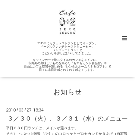
2010年にカフェレストランとしてオープン。
ベーグルフレンチトーストとコーヒー、
ワンプレートランチと
こだわりを少しだけ＋してきました。
キッチンカーで旅スタイルのカフェをメインに、
市内外の美味しいものを集めた『ゼロセカンド食品館』や
自由にカフェ空間を楽しめる『レンタルルームＡＢ＆ロフト』で
日々に非日常感とわくわく感を＋します。
お知らせ
2010
/
03
/
27 18:34
３／３０（火）、３／３１（水）のメニュー
平日６８０円ランチは、メインが選べます。
その1、つぶつぶ雑穀『ひえ』のコロッケとゼロセカンドかきあげ（自家製