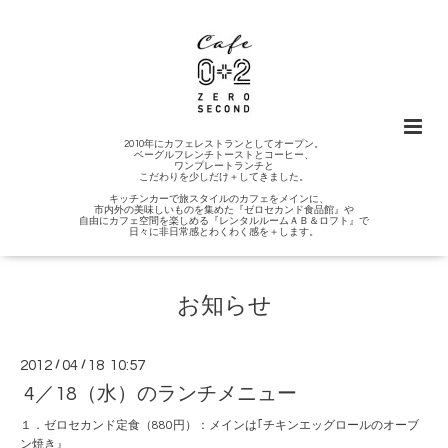
2010年にカフェレストランとしてオープン。
ベーグルフレンチトーストとコーヒー、
ワンプレートランチと
こだわりを少しだけ＋してきました。
キッチンカーで旅スタイルのカフェをメインに、
市内外の美味しいものを集めた『ゼロセカンド食品館』や
自由にカフェ空間を楽しめる『レンタルルームＡＢ＆ロフト』で
日々に非日常感とわくわく感を＋します。
お知らせ
2012
/
04
/
18 10:57
4／18（水）のランチメニュー
１．ゼロセカンド定食（880円）：メインは｢チキンエッグロールのオーブ
ン焼き』