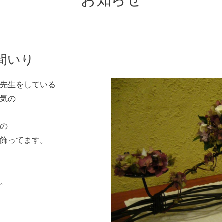
お知らせ
間いり
先生をしている
気の
の
飾ってます。
。