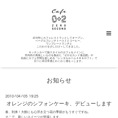
2010年にカフェレストランとしてオープン。
ベーグルフレンチトーストとコーヒー、
ワンプレートランチと
こだわりを少しだけ＋してきました。
キッチンカーで旅スタイルのカフェをメインに、
市内外の美味しいものを集めた『ゼロセカンド食品館』や
自由にカフェ空間を楽しめる『レンタルルームＡＢ＆ロフト』で
日々に非日常感とわくわく感を＋します。
お知らせ
2010
/
04
/
05 19:25
オレンジのシフォンケーキ、デビューします
春、到来！大館にも心浮き立つ花の季節がもうすぐですね。
そこで、新しいスイーツが登場します。