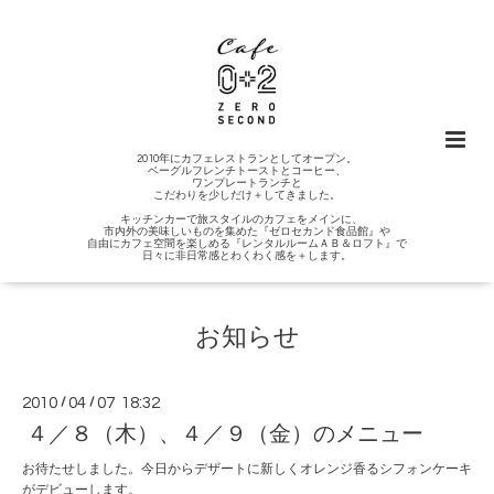
2010年にカフェレストランとしてオープン。
ベーグルフレンチトーストとコーヒー、
ワンプレートランチと
こだわりを少しだけ＋してきました。
キッチンカーで旅スタイルのカフェをメインに、
市内外の美味しいものを集めた『ゼロセカンド食品館』や
自由にカフェ空間を楽しめる『レンタルルームＡＢ＆ロフト』で
日々に非日常感とわくわく感を＋します。
お知らせ
2010
/
04
/
07 18:32
４／８（木）、４／９（金）のメニュー
お待たせしました。今日からデザートに新しくオレンジ香るシフォンケーキ
がデビューします。