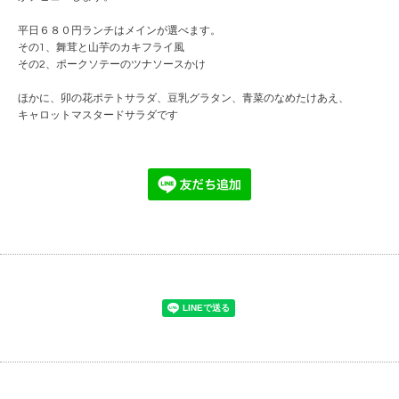
平日６８０円ランチはメインが選べます。
その1、舞茸と山芋のカキフライ風
その2、ポークソテーのツナソースかけ
ほかに、卯の花ポテトサラダ、豆乳グラタン、青菜のなめたけあえ、
キャロットマスタードサラダです