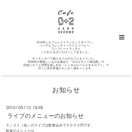
2010年にカフェレストランとしてオープン。
ベーグルフレンチトーストとコーヒー、
ワンプレートランチと
こだわりを少しだけ＋してきました。
キッチンカーで旅スタイルのカフェをメインに、
市内外の美味しいものを集めた『ゼロセカンド食品館』や
自由にカフェ空間を楽しめる『レンタルルームＡＢ＆ロフト』で
日々に非日常感とわくわく感を＋します。
お知らせ
2010
/
05
/
12 19:38
ライブのメニューのお知らせ
５／２１（金）のライブは飲食込みで５０００円です。
飲食のメニューは、