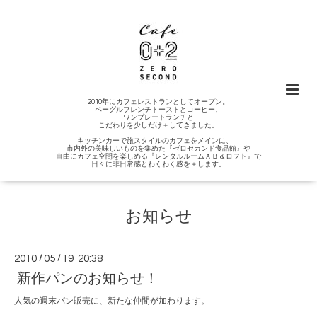
2010年にカフェレストランとしてオープン。
ベーグルフレンチトーストとコーヒー、
ワンプレートランチと
こだわりを少しだけ＋してきました。
キッチンカーで旅スタイルのカフェをメインに、
市内外の美味しいものを集めた『ゼロセカンド食品館』や
自由にカフェ空間を楽しめる『レンタルルームＡＢ＆ロフト』で
日々に非日常感とわくわく感を＋します。
お知らせ
2010
/
05
/
19 20:38
新作パンのお知らせ！
人気の週末パン販売に、新たな仲間が加わります。