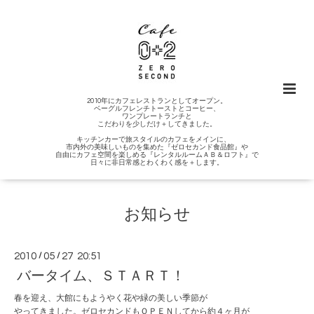
2010年にカフェレストランとしてオープン。
ベーグルフレンチトーストとコーヒー、
ワンプレートランチと
こだわりを少しだけ＋してきました。
キッチンカーで旅スタイルのカフェをメインに、
市内外の美味しいものを集めた『ゼロセカンド食品館』や
自由にカフェ空間を楽しめる『レンタルルームＡＢ＆ロフト』で
日々に非日常感とわくわく感を＋します。
お知らせ
2010
/
05
/
27 20:51
バータイム、ＳＴＡＲＴ！
春を迎え、大館にもようやく花や緑の美しい季節が
やってきました。ゼロセカンドもＯＰＥＮしてから約４ヶ月が