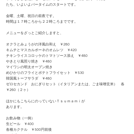
たち、いよいよバータイムのスタートです。
金曜、土曜、祝日の前夜です。
時間は１７時ころから２２時ころまでです。
メニューをざっとご紹介しますと、
オクラとみょうがの洋風白和え ￥280
キムチとマスカルポーネのオムレツ ￥420
チキンライスコロッケのトマトソース添え ￥480
やきとり風照り焼き ￥480
マイワシの明太オーブン焼き
めひかりのフライとポテトフライセット ￥530
韓国風トーフサラダ ￥480
ゼロセカンド おにぎりセット（イタリアンまたは、ごま味噌玄米） 各
￥260（２ヶ）
ほかにもこちらにのっていないＴｓｕｍａｍｉが
あります。
お飲み物（一例）
生ビール ￥400
各種カクテル ￥500円前後