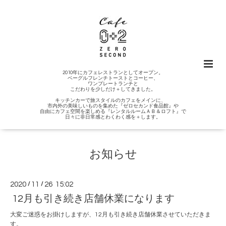
2010年にカフェレストランとしてオープン。
ベーグルフレンチトーストとコーヒー、
ワンプレートランチと
こだわりを少しだけ＋してきました。
キッチンカーで旅スタイルのカフェをメインに、
市内外の美味しいものを集めた『ゼロセカンド食品館』や
自由にカフェ空間を楽しめる『レンタルルームＡＢ＆ロフト』で
日々に非日常感とわくわく感を＋します。
お知らせ
2020
/
11
/
26 15:02
12月も引き続き店舗休業になります
大変ご迷惑をお掛けしますが、12月も引き続き店舗休業させていただきま
す。