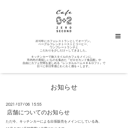
2010年にカフェレストランとしてオープン。
ベーグルフレンチトーストとコーヒー、
ワンプレートランチと
こだわりを少しだけ＋してきました。
キッチンカーで旅スタイルのカフェをメインに、
市内外の美味しいものを集めた『ゼロセカンド食品館』や
自由にカフェ空間を楽しめる『レンタルルームＡＢ＆ロフト』で
日々に非日常感とわくわく感を＋します。
お知らせ
2021
/
07
/
06 15:55
店舗についてのお知らせ
ただ今、キッチンカーによる出張販売をメインにしている為、