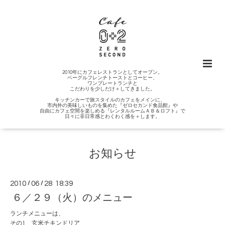
2010年にカフェレストランとしてオープン。
ベーグルフレンチトーストとコーヒー、
ワンプレートランチと
こだわりを少しだけ＋してきました。
キッチンカーで旅スタイルのカフェをメインに、
市内外の美味しいものを集めた『ゼロセカンド食品館』や
自由にカフェ空間を楽しめる『レンタルルームＡＢ＆ロフト』で
日々に非日常感とわくわく感を＋します。
お知らせ
2010
/
06
/
28 18:39
６／２９（火）のメニュー
ランチメニューは、
その1 玄米チキンドリア