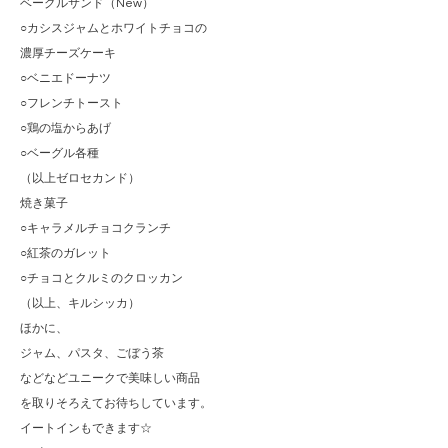
ベーグルサンド（New）
○カシスジャムとホワイトチョコの
濃厚チーズケーキ
○ベニエドーナツ
○フレンチトースト
○鶏の塩からあげ
○ベーグル各種
（以上ゼロセカンド）
焼き菓子
○キャラメルチョコクランチ
○紅茶のガレット
○チョコとクルミのクロッカン
（以上、キルシッカ）
ほかに、
ジャム、パスタ、ごぼう茶
などなどユニークで美味しい商品
を取りそろえてお待ちしています。
イートインもできます☆