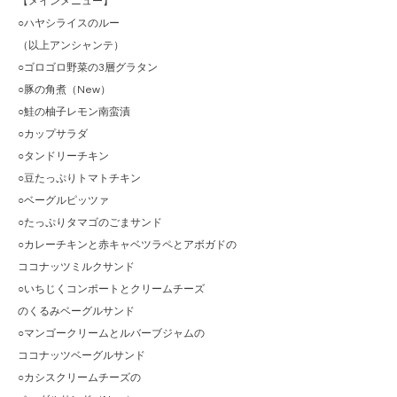
【メインメニュー】
○ハヤシライスのルー
（以上アンシャンテ）
○ゴロゴロ野菜の3層グラタン
○豚の角煮（New）
○鮭の柚子レモン南蛮漬
○カップサラダ
○タンドリーチキン
○豆たっぷりトマトチキン
○ベーグルピッツァ
○たっぷりタマゴのごまサンド
○カレーチキンと赤キャベツラペとアボガドの
ココナッツミルクサンド
○いちじくコンポートとクリームチーズ
のくるみベーグルサンド
○マンゴークリームとルバーブジャムの
ココナッツベーグルサンド
○カシスクリームチーズの