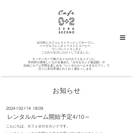
2010年にカフェレストランとしてオープン。
ベーグルフレンチトーストとコーヒー、
ワンプレートランチと
こだわりを少しだけ＋してきました。
キッチンカーで旅スタイルのカフェをメインに、
市内外の美味しいものを集めた『ゼロセカンド食品館』や
自由にカフェ空間を楽しめる『レンタルルームＡＢ＆ロフト』で
日々に非日常感とわくわく感を＋します。
お知らせ
2024
/
02
/
14 18:09
レンタルルーム開始予定4/10～
こんにちは、カフェゼロセカンドです。