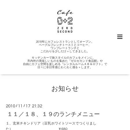
2010年にカフェレストランとしてオープン。
ベーグルフレンチトーストとコーヒー、
ワンプレートランチと
こだわりを少しだけ＋してきました。
キッチンカーで旅スタイルのカフェをメインに、
市内外の美味しいものを集めた『ゼロセカンド食品館』や
自由にカフェ空間を楽しめる『レンタルルームＡＢ＆ロフト』で
日々に非日常感とわくわく感を＋します。
お知らせ
2010
/
11
/
17 21:32
１１／１８、１９のランチメニュー
１、玄米チキンドリア（豆乳ホワイトソースでつくりまし
た） ￥680