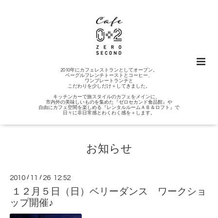
2010年にカフェレストランとしてオープン。
ベーグルフレンチトーストとコーヒー、
ワンプレートランチと
こだわりを少しだけ＋してきました。
キッチンカーで旅スタイルのカフェをメインに、
市内外の美味しいものを集めた『ゼロセカンド食品館』や
自由にカフェ空間を楽しめる『レンタルルームＡＢ＆ロフト』で
日々に非日常感とわくわく感を＋します。
お知らせ
2010
/
11
/
26 12:52
１２月５日（日）ベリーダンス ワークショ
ップ開催♪