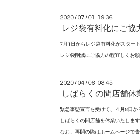
2020
07
01 19:36
/
/
レジ袋有料化にご協
7月1日からレジ袋有料化がスター
レジ袋削減にご協力の程宜しくお願
2020
04
08 08:45
/
/
しばらくの間店舗休
緊急事態宣言を受けて、４月8日か
しばらくの間店舗を休業いたします
なお、再開の際はホームページで告