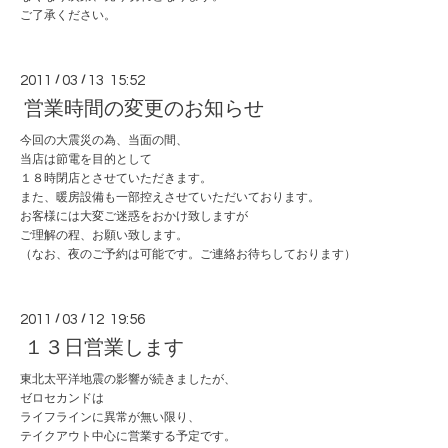
ご了承ください。
2011
/
03
/
13 15:52
営業時間の変更のお知らせ
今回の大震災の為、当面の間、
当店は節電を目的として
１８時閉店とさせていただきます。
また、暖房設備も一部控えさせていただいております。
お客様には大変ご迷惑をおかけ致しますが
ご理解の程、お願い致します。
（なお、夜のご予約は可能です。ご連絡お待ちしております）
2011
/
03
/
12 19:56
１３日営業します
東北太平洋地震の影響が続きましたが、
ゼロセカンドは
ライフラインに異常が無い限り、
テイクアウト中心に営業する予定です。