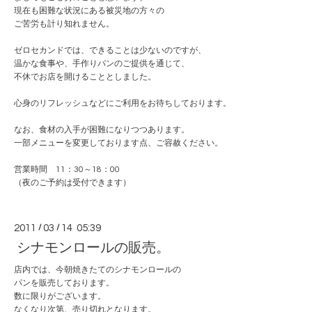
現在も困難な状況にある被災地の方々の
ご苦労も計り知れません。
ゼロセカンドでは、できることは少ないのですが、
温かな食事や、手作りパンのご提供を通じて、
不休でお店を開けることとしました。
心身のリフレッシュなどにご利用をお待ちしております。
なお、食材の入手が困難になりつつあります。
一部メニューを変更しております点、ご容赦ください。
営業時間 11：30～18：00
（夜のご予約は受付できます）
2011
/
03
/
14 05:39
シナモンロールの販売。
店内では、今朝焼きたてのシナモンロールの
パンを販売しております。
数に限りがございます。
なくなり次第、売り切れとなります。