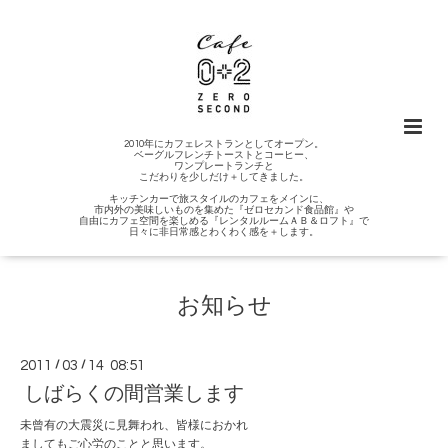
2010年にカフェレストランとしてオープン。
ベーグルフレンチトーストとコーヒー、
ワンプレートランチと
こだわりを少しだけ＋してきました。
キッチンカーで旅スタイルのカフェをメインに、
市内外の美味しいものを集めた『ゼロセカンド食品館』や
自由にカフェ空間を楽しめる『レンタルルームＡＢ＆ロフト』で
日々に非日常感とわくわく感を＋します。
お知らせ
2011
/
03
/
14 08:51
しばらくの間営業します
未曾有の大震災に見舞われ、皆様におかれ
ましてもご心労のことと思います。