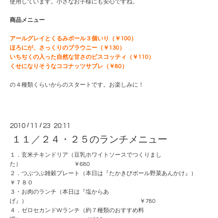
使用しています。小さなお子様にも安心ですね。
商品メニュー
アールグレイとくるみボール３個いり（￥100）
ほろにが、さっくりのブラウニー（￥130）
いちぢくの入った自然な甘さのビスコッティ（￥110）
くせになりそうなココナッツサブレ（￥80）
の４種類くらいからのスタートです。お楽しみに！
2010
/
11
/
23 20:11
１１／２４・２５のランチメニュー
１．玄米チキンドリア（豆乳ホワイトソースでつくりまし
た） ￥680
２．つぶつぶ雑穀プレート（本日は『たかきびボール野菜あんかけ』）
￥７８０
３・お肉のランチ（本日は『塩からあ
げ』） ￥780
４．ゼロセカンドWランチ（約７種類のおすすめ料