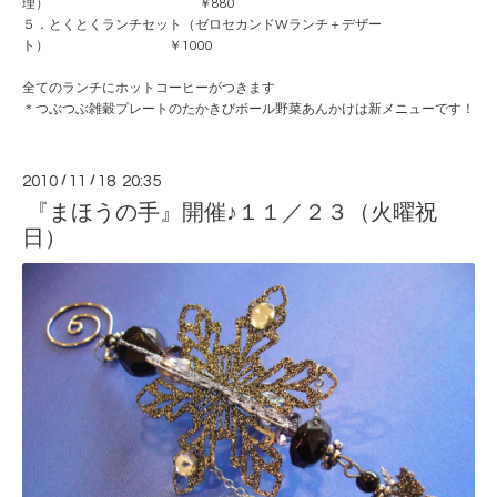
理） ￥880
５．とくとくランチセット（ゼロセカンドWランチ＋デザー
ト） ￥1000
全てのランチにホットコーヒーがつきます
＊つぶつぶ雑穀プレートのたかきびボール野菜あんかけは新メニューです！
2010
/
11
/
18 20:35
『まほうの手』開催♪１１／２３（火曜祝
日）