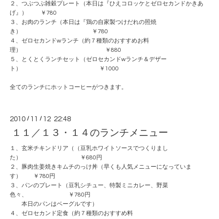
２、つぶつぶ雑穀プレート（本日は『ひえコロッケとゼロセカンドかきあ
げ』） ￥780
３、お肉のランチ（本日は『鶏の自家製つけだれの照焼
き） ￥780
４、ゼロセカンドwランチ（約７種類のおすすめお料
理） ￥880
５、とくとくランチセット（ゼロセカンドwランチ＆デザー
ト） ￥1000
全てのランチにホットコーヒーがつきます。
2010
/
11
/
12 22:48
１１／１３・１４のランチメニュー
１、玄米チキンドリア（（豆乳ホワイトソースでつくりまし
た） ￥680円
２、豚肉生姜焼きキムチのっけ丼（早くも人気メニューになっていま
す） ￥780円
３、パンのプレート（豆乳シチュー、特製ミニカレー、野菜
色々、 ￥780円
本日のパンはベーグルです）
４、ゼロセカンド定食（約７種類のおすすめ料